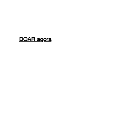
desumanas. 
Nos últimos 15 anos, 
mais de 860 
estrangeiros foram resgatados
 de 
trabalhos análogos à escravidão no 
DOAR agora
,
Brasil. 
Leia isto.