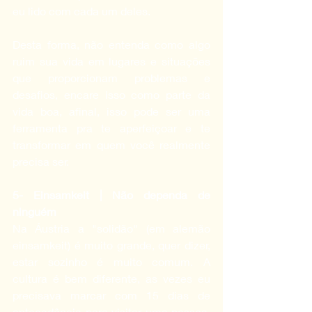
eu lido com cada um deles.
Desta forma, não entenda como algo 
ruim sua vida em lugares e situações 
que proporcionam problemas e 
desafios, encare isso como parte da 
vida boa, afinal, isso pode ser uma 
ferramenta pra te aperfeiçoar e te 
transformar em quem você realmente 
precisa ser.
5- Einsamkeit | Não dependa de 
ninguém
Na Áustria a "solidão" (em alemão 
einsamkeit) é muito grande, quer dizer, 
estar sozinho é muito comum. A 
cultura é bem diferente, as vezes eu 
precisava marcar com 15 dias de 
antecedência para visitar uma pessoa, 