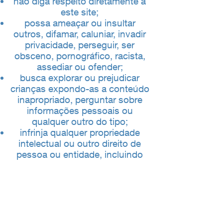
não diga respeito diretamente a
este site;
possa ameaçar ou insultar
outros, difamar, caluniar, invadir
privacidade, perseguir, ser
obsceno, pornográfico, racista,
assediar ou ofender;
busca explorar ou prejudicar
crianças expondo-as a conteúdo
inapropriado, perguntar sobre
informações pessoais ou
qualquer outro do tipo;
infrinja qualquer propriedade
intelectual ou outro direito de
pessoa ou entidade, incluindo
violações de direitos
autorais,marca registrada ou
direitos de publicidade;
violam qualquer lei ou podem ser
considerados para violar a lei;
personifique ou deturpar sua