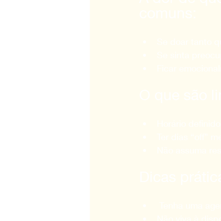
comuns:
Se doar tanto 
Se sinta preocu
Ficar emocional
O que são li
Horário definido
Ter dias “off” 
Não assuma res
Dicas práti
 Tenha uma age
Não viva à disp