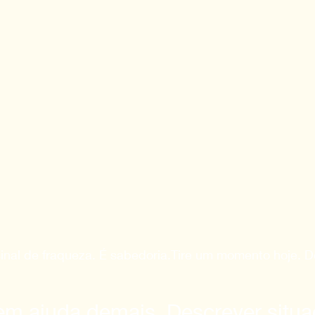
 sinal de fraqueza. É sabedoria.Tire um momento hoje. 
em ajuda demais, Descrever situa