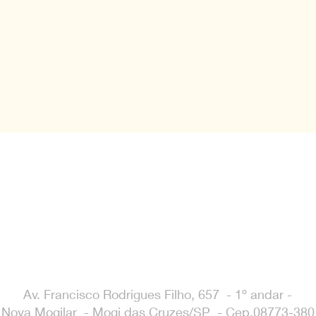
O milagre do sorriso
Amar
Goi
E;MAIL
contato@elopes.org
BRASIL
+55 11 95494 7367
INSTITUTO ELOPES
CNPJ 34.1776.895/0001-56
Av. Francisco Rodrigues Filho, 657 - 1º andar -
Nova Mogilar - Mogi das Cruzes/SP - Cep.08773-380