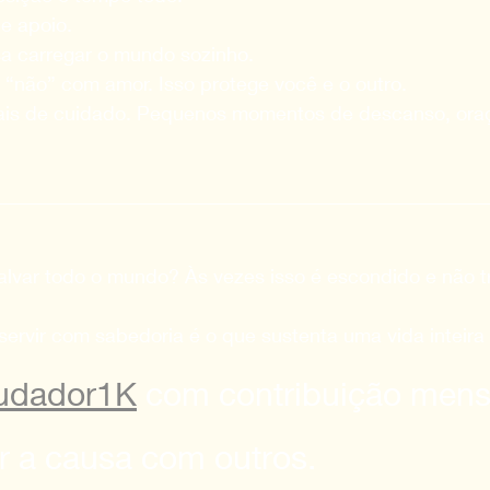
e apoio. 
a carregar o mundo sozinho. 
 “não” com amor. Isso protege você e o outro. 
uais de cuidado. Pequenos momentos de descanso, oraç
alvar todo o mundo? Às vezes isso é escondido e não t
 servir com sabedoria é o que sustenta uma vida inteira
udador1K
 com contribuição mens
r a causa com outros.