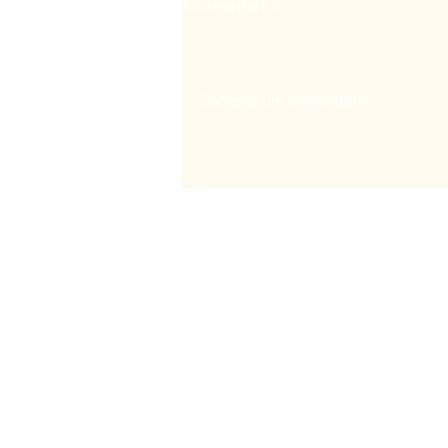
Comentários
Escreva um comentário
O que é Ação Social?