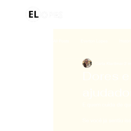
HOME
All Posts
Everton Lopes
Histór
Carla Klaritmar
2 m
Dores e
ajudado
E quem cuida de qu
Se você já sentiu i