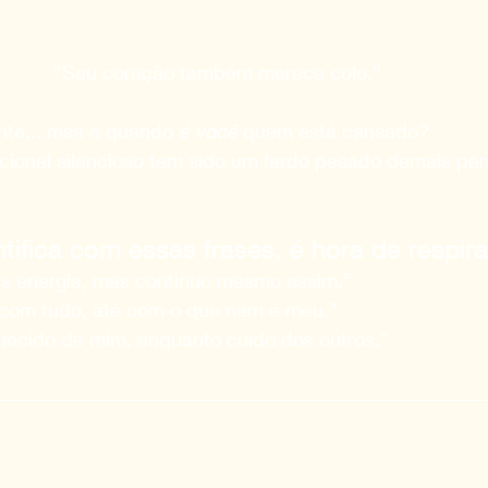
“Seu coração também merece colo.”  
nte... mas e quando 
é você
 quem está cansado?  
onal silencioso tem sido um fardo pesado demais par
tifica com essas frases, é hora de respira
is energia, mas continuo mesmo assim.”
com tudo, até com o que nem é meu.”
uecido de mim, enquanto cuido dos outros.”