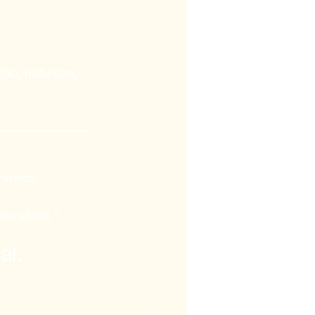
ão, natureza, 
ratado.
 de ajuda."
al.