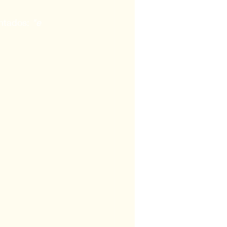
ntados: 
"e 