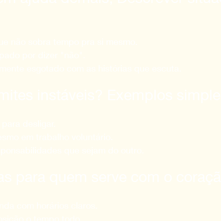
que não sobra tempo pra si mesmo.
pado por dizer "não".
mente esgotado com as histórias que escuta.
mites instáveis? Exemplos simple
 para desligar. 
mesmo em trabalho voluntário.
ponsabilidades que sejam do outro.
cas para quem serve com o coraçã
nda com horários claros. 
osição o tempo todo.