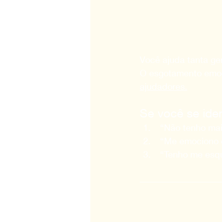
Você ajuda tanta ge
O esgotamento emoci
ajudadores.
Se você se iden
 “Não tenho ma
 “Me emociono 
 “Tenho me esq