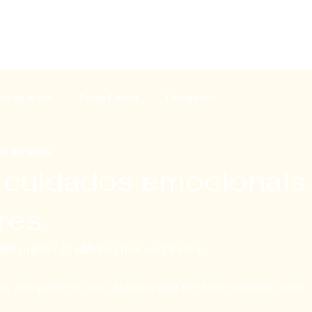
SOBRE
PROJETOS
NOSSO I
ias de ajuda
Faysa Daoud
Refugiados
in de leitura
 cuidados emocionais
res
em cuida? O silêncio dos esgotados
sso, compartilhe com alguém que também precisa ouvir.