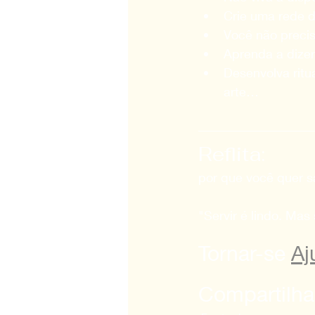
Crie uma rede d
Você não precis
Aprenda a dizer
Desenvolva rit
arte…
Reflita:
por que você quer s
"Servir é lindo. Mas
Tornar-se 
Aj
Compartilha