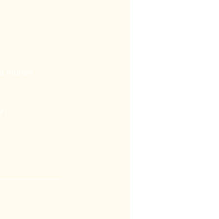
a muitos 
r: 