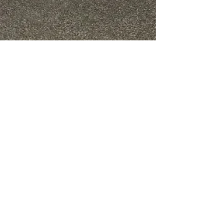
3 min de leitura
Palestra Sobre o Conflito
Palestino-Israelense e
Refugiados na Escola Prof.
Camilo Faustino de Mello
Palestra com uma palestina sobre o conflito,
compartilhando sua história e sofrimento, em
contraste ao livro "Meu Amigo Palestino"
estudado