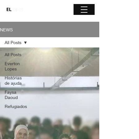
NEWS
All Posts
All Posts
Everton
Lopes
Histórias
de ajuda
Faysa
Daoud
Refugiados